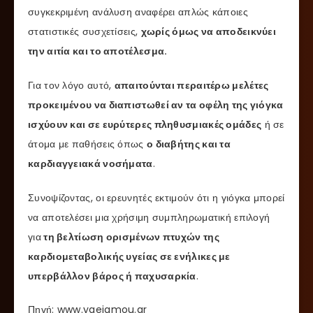
συγκεκριμένη ανάλυση αναφέρει απλώς κάποιες
στατιστικές συσχετίσεις,
χωρίς όμως να αποδεικνύει
την αιτία και το αποτέλεσμα.
Για τον λόγο αυτό,
απαιτούνται περαιτέρω μελέτες
προκειμένου να διαπιστωθεί αν τα οφέλη της γιόγκα
ισχύουν και σε ευρύτερες πληθυσμιακές ομάδες
ή σε
άτομα με παθήσεις όπως
ο διαβήτης και τα
καρδιαγγειακά νοσήματα
.
Συνοψίζοντας, οι ερευνητές εκτιμούν ότι η γιόγκα μπορεί
να αποτελέσει μια χρήσιμη συμπληρωματική επιλογή
για
τη βελτίωση ορισμένων πτυχών της
καρδιομεταβολικής υγείας σε ενήλικες με
υπερβάλλον βάρος ή παχυσαρκία
.
Πηγή: www.ygeiamou.gr