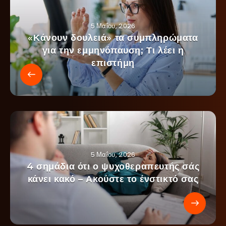
5 Μαΐου, 2026
«Κάνουν δουλειά» τα συμπληρώματα
για την εμμηνόπαυση; Τι λέει η
επιστήμη
5 Μαΐου, 2026
4 σημάδια ότι ο ψυχοθεραπευτής σάς
κάνει κακό – Ακούστε το ένστικτό σας