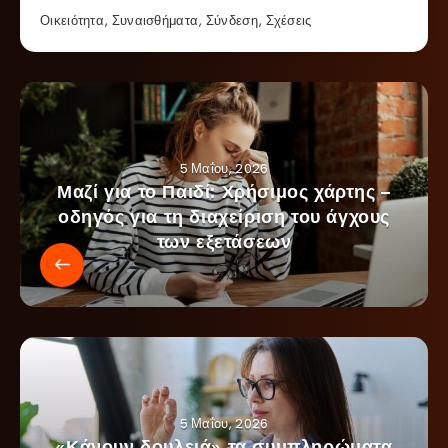
Οικειότητα
,
Συναισθήματα
,
Σύνδεση
,
Σχέσεις
5 Μαΐου, 2026
Μαζί για το Παιδί: Χρήσιμος χάρτης –
οδηγός για τη διαχείριση του άγχους
των εξετάσεων
5 Μαΐου, 2026
«Κάνουν δουλειά» τα συμπληρώματα