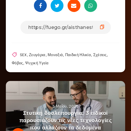
SEX
,
Ζευγάρια
,
Μοναξιά
,
Παιδική Ηλικία
,
Σχέσεις
,
Φόβος
,
Ψυχική Υγεία
5 Μαΐου, 2026
Στυτική δυσλειτουργία: 3 ειδικοί
παρουσιάζουν τις νέες τεχνολογίες
που αλλάζουν τα δεδομένα