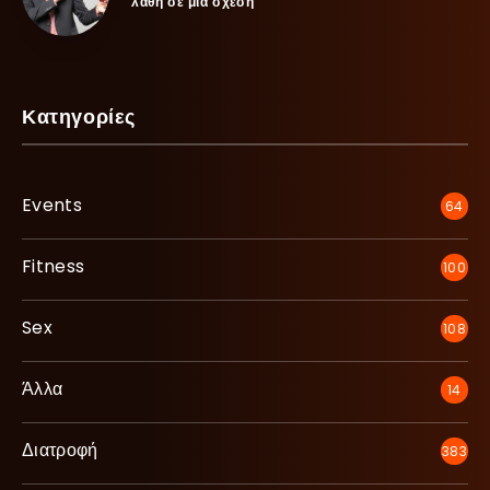
λάθη σε μία σχέση
Κατηγορίες
Events
64
Fitness
100
Sex
108
Άλλα
14
Διατροφή
383