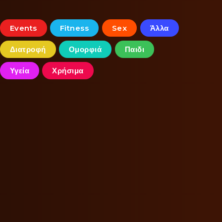
Events
Fitness
Sex
Άλλα
Διατροφή
Ομορφιά
Παιδι
Υγεία
Χρήσιμα