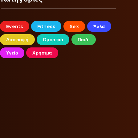
Events
Fitness
Sex
Άλλα
Διατροφή
Ομορφιά
Παιδι
Υγεία
Χρήσιμα