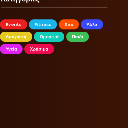
Events
Fitness
Sex
Άλλα
Διατροφή
Ομορφιά
Παιδι
Υγεία
Χρήσιμα