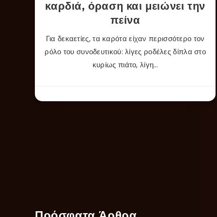
καρδιά, όραση και μειώνει την
πείνα
Για δεκαετίες, τα καρότα είχαν περισσότερο τον
ρόλο του συνοδευτικού: λίγες ροδέλες δίπλα στο
κυρίως πιάτο, λίγη…
Πρόσφατα Άρθρα