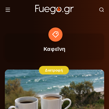
Καφεΐνη
Διατροφή