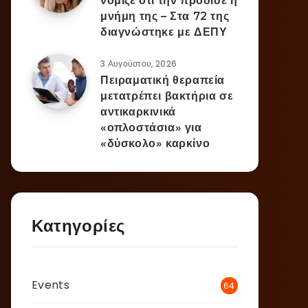
νόμιζε ότι την πρόδιδε η
μνήμη της – Στα 72 της
διαγνώστηκε με ΔΕΠΥ
3 Αυγούστου, 2026
Πειραματική θεραπεία
μετατρέπει βακτήρια σε
αντικαρκινικά
«οπλοστάσια» για
«δύσκολο» καρκίνο
Κατηγορίες
Events
64