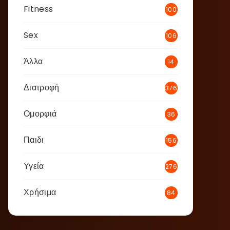
Fitness
100
Sex
106
Άλλα
14
Διατροφή
376
Ομορφιά
36
Παιδι
156
Υγεία
276
Χρήσιμα
84