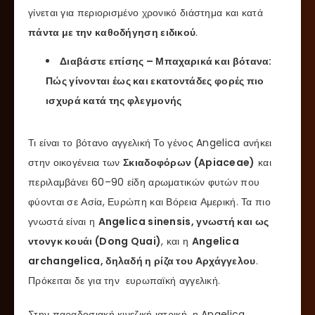
γίνεται για περιορισμένο χρονικό διάστημα και κατά
πάντα με την καθοδήγηση ειδικού
.
Διαβάστε επίσης – Μπαχαρικά και βότανα:
Πώς γίνονται έως και εκατοντάδες φορές πιο
ισχυρά κατά της φλεγμονής
Τι είναι το βότανο αγγελική Το γένος Angelica ανήκει
στην οικογένεια των
Σκιαδοφόρων (Apiaceae)
και
περιλαμβάνει 60–90 είδη αρωματικών φυτών που
φύονται σε Ασία, Ευρώπη και Βόρεια Αμερική. Τα πιο
γνωστά είναι η
Angelica sinensis, γνωστή και ως
ντονγκ κουάι (Dong Quai)
, και η
Angelica
archangelica, δηλαδή η ρίζα του Αρχάγγελου
.
Πρόκειται δε για την ευρωπαϊκή αγγελική.
Στην παραδοσιακή κινεζική ιατρική, η Angelica