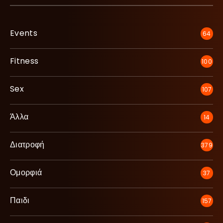
Events
64
Fitness
100
Sex
107
Άλλα
14
Διατροφή
379
Ομορφιά
37
Παιδι
157