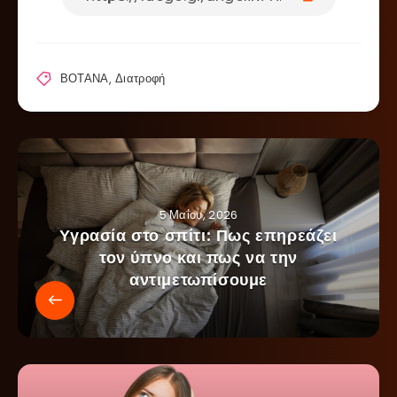
ΒΟΤΑΝΑ
,
Διατροφή
5 Μαΐου, 2026
Υγρασία στο σπίτι: Πως επηρεάζει
τον ύπνο και πως να την
αντιμετωπίσουμε