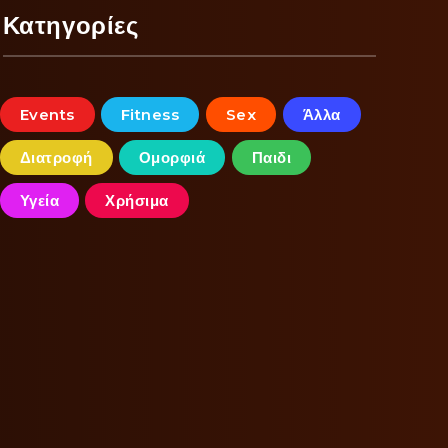
Κατηγορίες
Events
Fitness
Sex
Άλλα
Διατροφή
Ομορφιά
Παιδι
Υγεία
Χρήσιμα