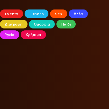
Events
Fitness
Sex
Άλλα
Διατροφή
Ομορφιά
Παιδι
Υγεία
Χρήσιμα