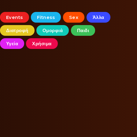
Events
Fitness
Sex
Άλλα
Διατροφή
Ομορφιά
Παιδι
Υγεία
Χρήσιμα