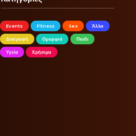
Events
Fitness
Sex
Άλλα
Διατροφή
Ομορφιά
Παιδι
Υγεία
Χρήσιμα