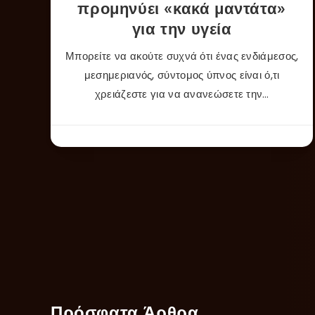
προμηνύει «κακά μαντάτα»
για την υγεία
Μπορείτε να ακούτε συχνά ότι ένας ενδιάμεσος,
μεσημεριανός, σύντομος ύπνος είναι ό,τι
χρειάζεστε για να ανανεώσετε την…
Πρόσφατα Άρθρα