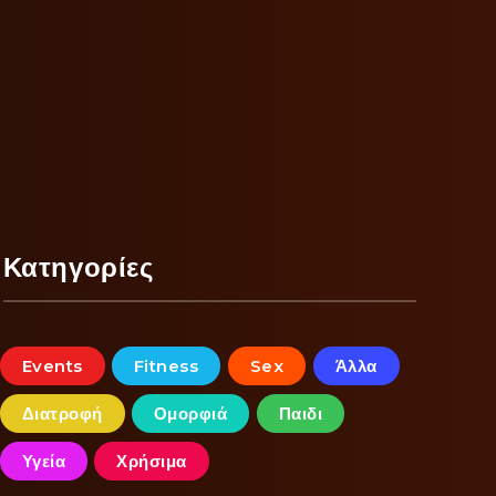
Κατηγορίες
Events
Fitness
Sex
Άλλα
Διατροφή
Ομορφιά
Παιδι
Υγεία
Χρήσιμα