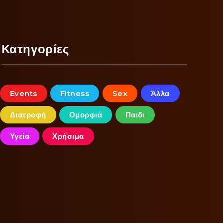
Κατηγορίες
Events
Fitness
Sex
Άλλα
Διατροφή
Ομορφιά
Παιδι
Υγεία
Χρήσιμα