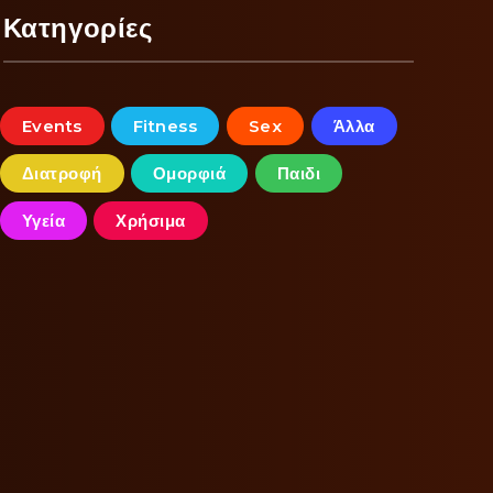
Κατηγορίες
Events
Fitness
Sex
Άλλα
Διατροφή
Ομορφιά
Παιδι
Υγεία
Χρήσιμα