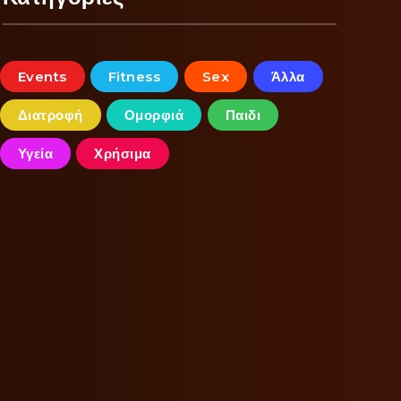
Events
Fitness
Sex
Άλλα
Διατροφή
Ομορφιά
Παιδι
Υγεία
Χρήσιμα