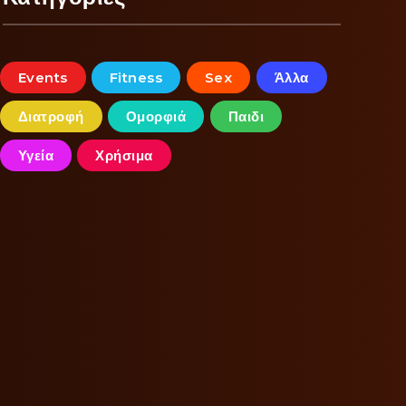
Events
Fitness
Sex
Άλλα
Διατροφή
Ομορφιά
Παιδι
Υγεία
Χρήσιμα