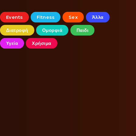
Events
Fitness
Sex
Άλλα
Διατροφή
Ομορφιά
Παιδι
Υγεία
Χρήσιμα