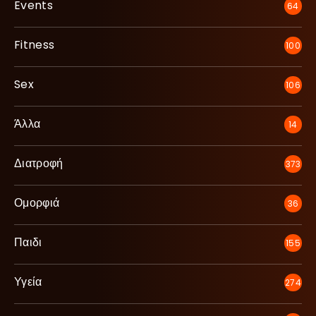
Events
64
Fitness
100
Sex
106
Άλλα
14
Διατροφή
373
Ομορφιά
36
Παιδι
155
Υγεία
274