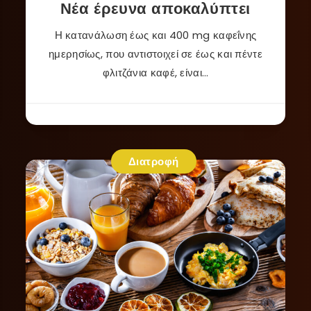
Νέα έρευνα αποκαλύπτει
Η κατανάλωση έως και 400 mg καφεΐνης
ημερησίως, που αντιστοιχεί σε έως και πέντε
φλιτζάνια καφέ, είναι…
Διατροφή