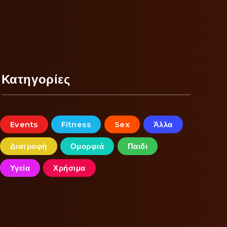
Κατηγορίες
Events
Fitness
Sex
Άλλα
Διατροφή
Ομορφιά
Παιδι
Υγεία
Χρήσιμα