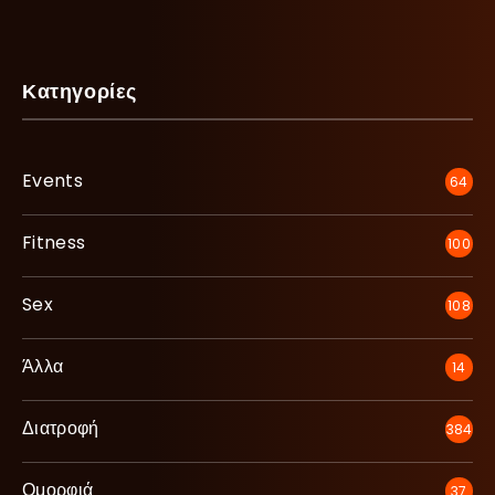
Κατηγορίες
Events
64
Fitness
100
Sex
108
Άλλα
14
Διατροφή
384
Ομορφιά
37