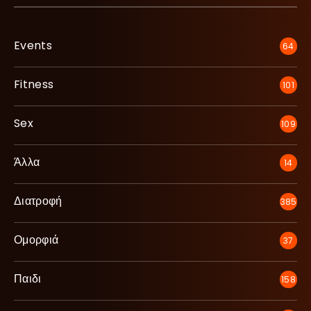
Events
64
Fitness
101
Sex
109
Άλλα
14
Διατροφή
385
Ομορφιά
37
Παιδι
158