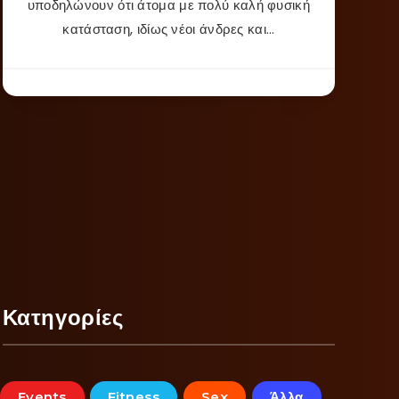
υποδηλώνουν ότι άτομα με πολύ καλή φυσική
κατάσταση, ιδίως νέοι άνδρες και…
Κατηγορίες
Events
Fitness
Sex
Άλλα