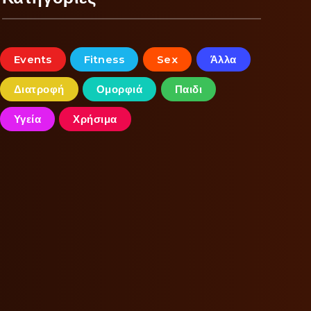
Events
Fitness
Sex
Άλλα
Διατροφή
Ομορφιά
Παιδι
Υγεία
Χρήσιμα