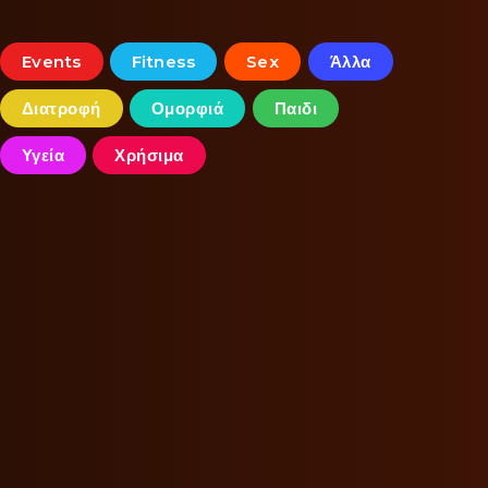
Events
Fitness
Sex
Άλλα
Διατροφή
Ομορφιά
Παιδι
Υγεία
Χρήσιμα