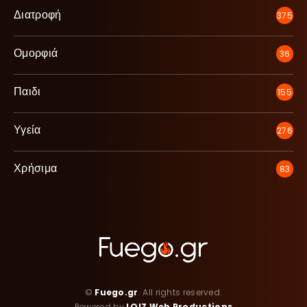
Διατροφή
375
Ομορφιά
36
Παιδι
155
Υγεία
276
Χρήσιμα
83
©
Fuego.gr
. All rights reserved.
Powered by
LOIZ Web Productions