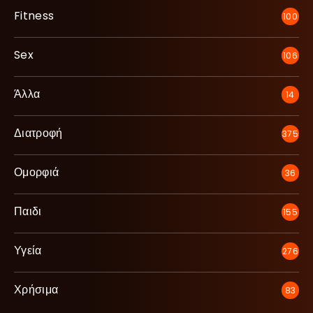
Fitness
100
Sex
106
Άλλα
14
Διατροφή
375
Ομορφιά
36
Παιδι
155
Υγεία
276
Χρήσιμα
83