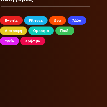
Events
Fitness
Sex
Άλλα
Διατροφή
Ομορφιά
Παιδι
Υγεία
Χρήσιμα