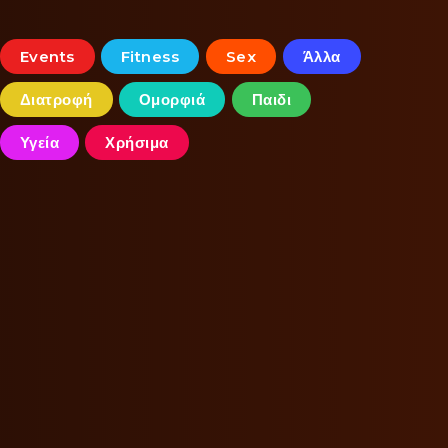
Events
Fitness
Sex
Άλλα
Διατροφή
Ομορφιά
Παιδι
Υγεία
Χρήσιμα