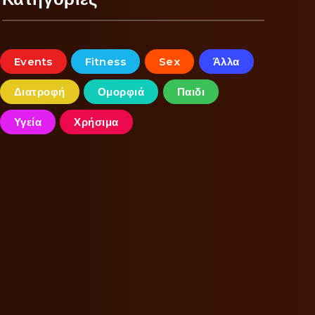
Events
Fitness
Sex
Άλλα
Διατροφή
Ομορφιά
Παιδι
Υγεία
Χρήσιμα