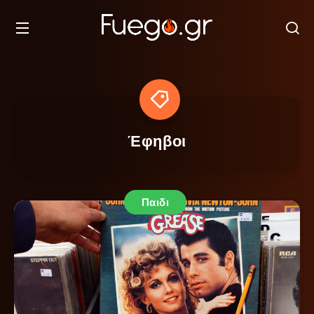
Έφηβοι
Παιδι