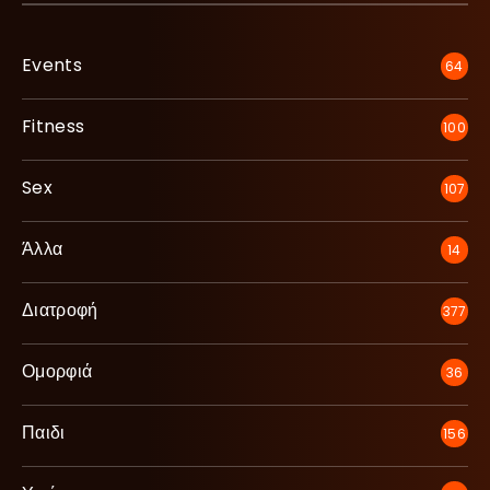
Events
64
Fitness
100
Sex
107
Άλλα
14
Διατροφή
377
Ομορφιά
36
Παιδι
156