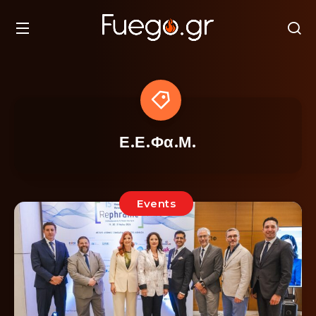
Ε.Ε.Φα.Μ.
Events