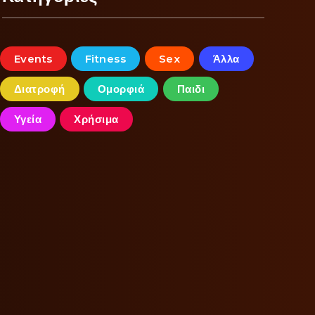
Events
Fitness
Sex
Άλλα
Διατροφή
Ομορφιά
Παιδι
Υγεία
Χρήσιμα