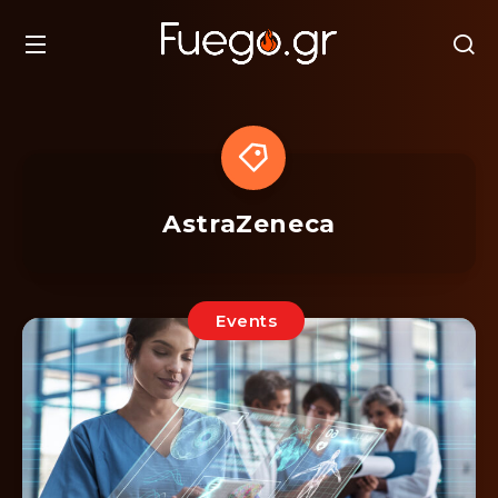
AstraZeneca
Events