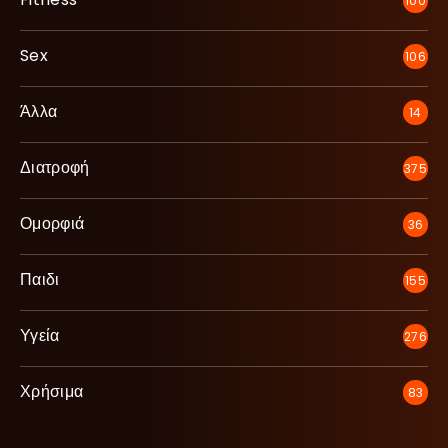
100
Sex
106
Άλλα
14
Διατροφή
375
Ομορφιά
36
Παιδι
155
Υγεία
276
Χρήσιμα
83