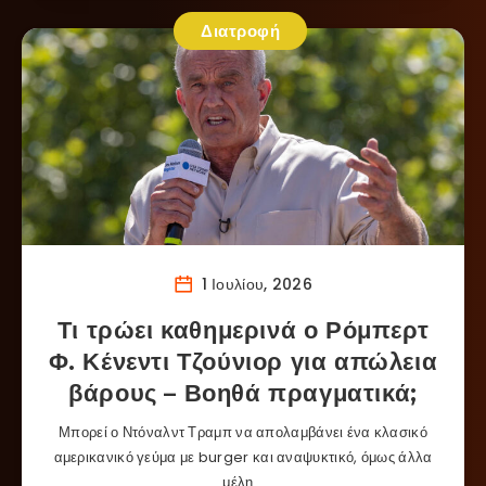
Διατροφή
1 Ιουλίου, 2026
Τι τρώει καθημερινά ο Ρόμπερτ
Φ. Κένεντι Τζούνιορ για απώλεια
βάρους – Βοηθά πραγματικά;
Μπορεί ο Ντόναλντ Τραμπ να απολαμβάνει ένα κλασικό
αμερικανικό γεύμα με burger και αναψυκτικό, όμως άλλα
μέλη…