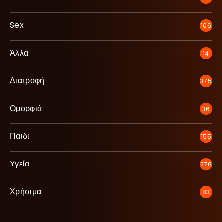
Sex
106
Άλλα
14
Διατροφή
375
Ομορφιά
36
Παιδι
155
Υγεία
276
Χρήσιμα
83