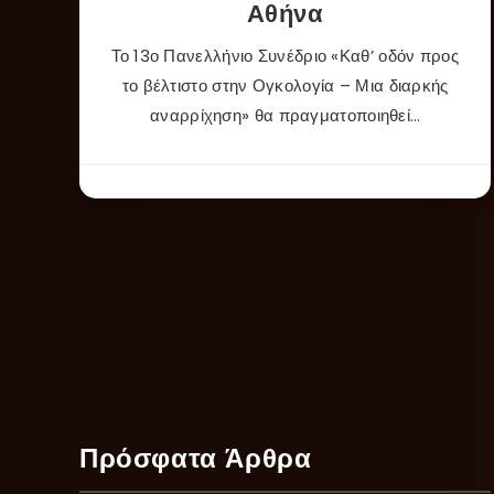
Αθήνα
Το 13ο Πανελλήνιο Συνέδριο «Καθ’ οδόν προς
το βέλτιστο στην Ογκολογία – Μια διαρκής
αναρρίχηση» θα πραγματοποιηθεί…
Πρόσφατα Άρθρα