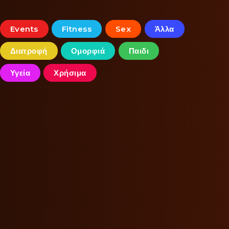
Events
Fitness
Sex
Άλλα
Διατροφή
Ομορφιά
Παιδι
Υγεία
Χρήσιμα