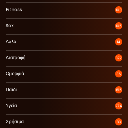
Fitness
100
Sex
105
Άλλα
14
Διατροφή
372
Ομορφιά
36
Παιδι
155
Υγεία
274
Χρήσιμα
83