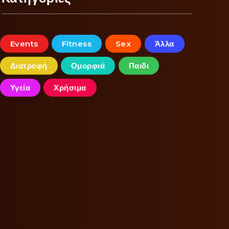
Events
Fitness
Sex
Άλλα
Διατροφή
Ομορφιά
Παιδι
Υγεία
Χρήσιμα