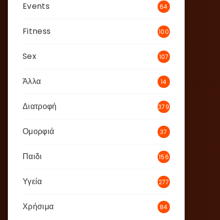
Events
64
Fitness
100
Sex
107
Άλλα
14
Διατροφή
379
Ομορφιά
37
Παιδι
156
Υγεία
277
Χρήσιμα
84