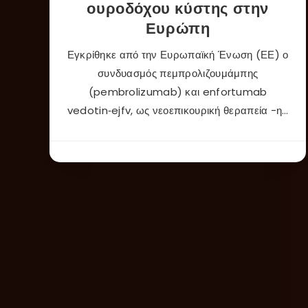
ουροδόχου κύστης στην
Ευρώπη
Εγκρίθηκε από την Ευρωπαϊκή Ένωση (ΕΕ) ο
συνδυασμός πεμπρολιζουμάμπης
(pembrolizumab) και enfortumab
vedotin‑ejfv, ως νεοεπικουρική θεραπεία -η…