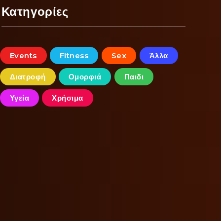
Κατηγορίες
Events
Fitness
Sex
Άλλα
Διατροφή
Ομορφιά
Παιδι
Υγεία
Χρήσιμα