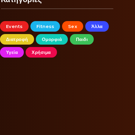
Events
Fitness
Sex
Άλλα
Διατροφή
Ομορφιά
Παιδι
Υγεία
Χρήσιμα