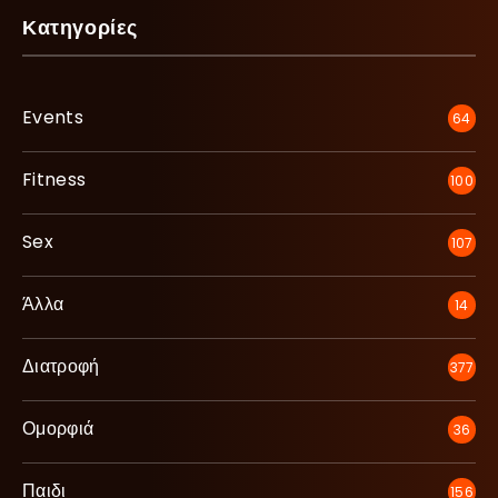
Κατηγορίες
Events
64
Fitness
100
Sex
107
Άλλα
14
Διατροφή
377
Ομορφιά
36
Παιδι
156