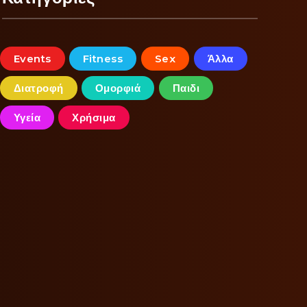
Events
Fitness
Sex
Άλλα
Διατροφή
Ομορφιά
Παιδι
Υγεία
Χρήσιμα