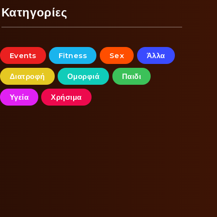
Κατηγορίες
Events
Fitness
Sex
Άλλα
Διατροφή
Ομορφιά
Παιδι
Υγεία
Χρήσιμα