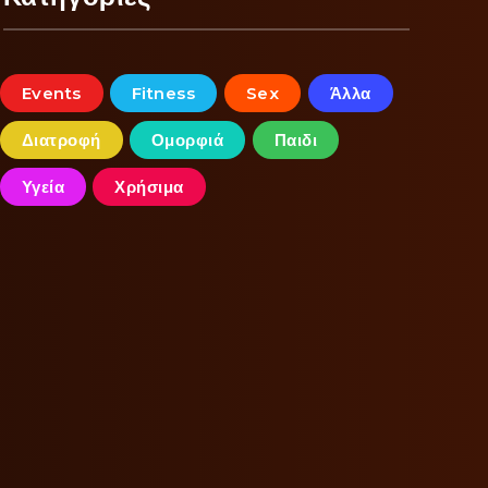
Events
Fitness
Sex
Άλλα
Διατροφή
Ομορφιά
Παιδι
Υγεία
Χρήσιμα