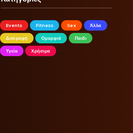
Events
Fitness
Sex
Άλλα
Διατροφή
Ομορφιά
Παιδι
Υγεία
Χρήσιμα