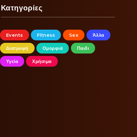
Κατηγορίες
Events
Fitness
Sex
Άλλα
Διατροφή
Ομορφιά
Παιδι
Υγεία
Χρήσιμα