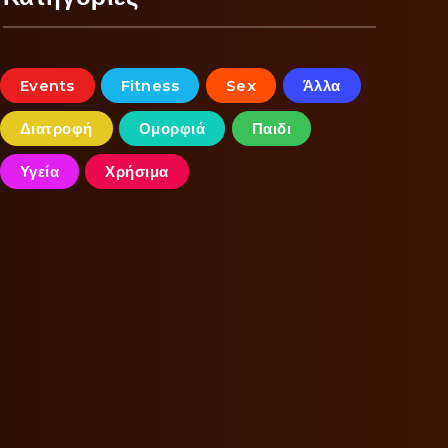
Events
Fitness
Sex
Άλλα
Διατροφή
Ομορφιά
Παιδι
Υγεία
Χρήσιμα